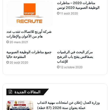
مناظرات 2020 – مناظرات
الوظيفة العمومية 2020 تونس
11 août 2020
شركة أورنج للاتصالات تنتدب عدد
هام من الأعوان والإطارات
20 mars 2021
مركز البحث في الرقميات
جميع مناظرات الوظيفة العمومية
بصفاقس يفتح باب الترشح
المفتوحة حاليا
للإنتداب
20 août 2020
12 octobre 2020
المقالات الجديدة
وزارة العدل: إعلان عن امتحانات مهنية لانتداب
عملة بعنوان سنة 2026 (87 خطة)