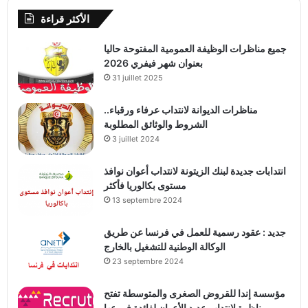
الأكثر قراءة
جميع مناظرات الوظيفة العمومية المفتوحة حاليا
بعنوان شهر فيفري 2026
31 juillet 2025
مناظرات الديوانة لانتداب عرفاء ورقباء..
الشروط والوثائق المطلوبة
3 juillet 2024
انتدابات جديدة لبنك الزيتونة لانتداب أعوان نوافذ
مستوى بكالوريا فأكثر
13 septembre 2024
جديد : عقود رسمية للعمل في فرنسا عن طريق
الوكالة الوطنية للتشغيل بالخارج
23 septembre 2024
مؤسسة إندا للقروض الصغرى والمتوسطة تفتح
مناظرة لإنتداب عديد الأعوان لفائدة فروعها ..