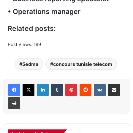
•
Operations manager
Related posts:
Post Views:
189
5edma
concours tunisie telecom
Linkedin
Tumblr
Pinterest
Reddit
VKontakte
Partager par email
Imprimer