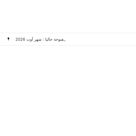
مناظرات الوظيفة العمومية وعروض الشغل في تونس المفتوحة حاليا : شهر أوت 2026