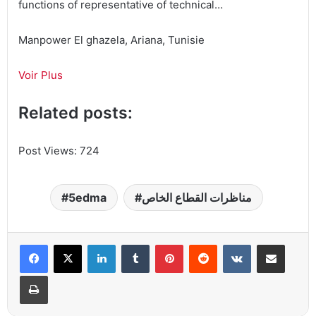
functions of representative of technical…
Manpower El ghazela, Ariana, Tunisie
Voir Plus
Related posts:
Post Views:
724
5edma
مناظرات القطاع الخاص
Linkedin
Tumblr
Pinterest
Reddit
VKontakte
Partager par email
Imprimer