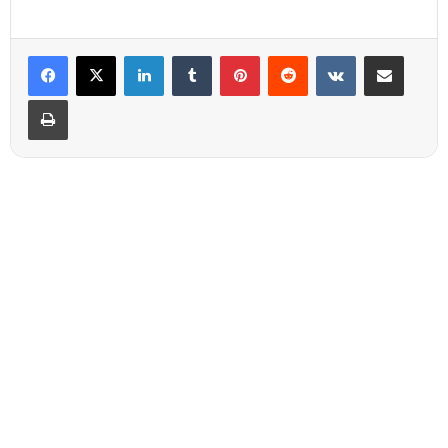
Linkedin
Tumblr
Pinterest
Reddit
VKontakte
Partager par email
Imprimer