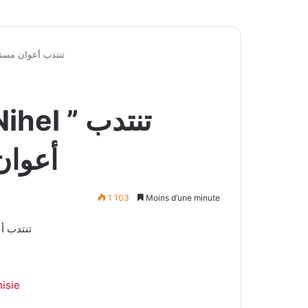
مجموعة ” مخابر نهال Nihel ” تنت
أعوان
1 103
Moins d’une minute
isie