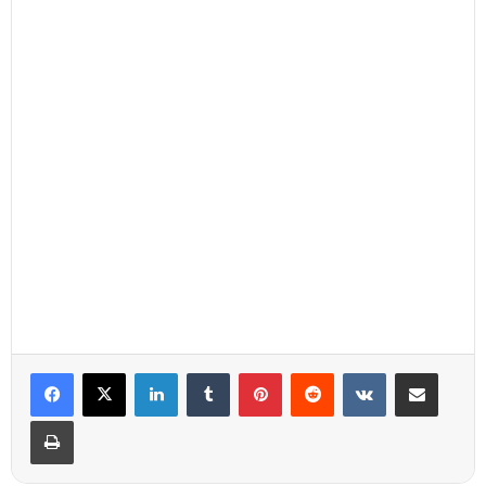
Linkedin
Tumblr
Pinterest
Reddit
VKontakte
Partager par email
Imprimer