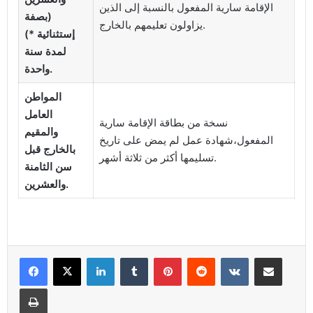
الإقامة سارية المفعول بالنسبة إلى الذين
(بصفة
يزاولون تعليمهم بالخارج.
إستثنائية *)
لمدة سنة
واحدة.
المواطن
العامل
نسخة من بطاقة الإقامة سارية
والمقيم
المفعول،شهادة عمل لم يمض على تاريخ
بالخارج قبل
تسليمها أكثر من ثلاثة أشهر.
سن الثامنة
والعشرين.
Linkedin
Tumblr
Pinterest
Reddit
VKontakte
Partager par email
Imprimer