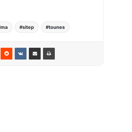
dma
sitep
tounes
interest
Reddit
VKontakte
Partager par email
Imprimer