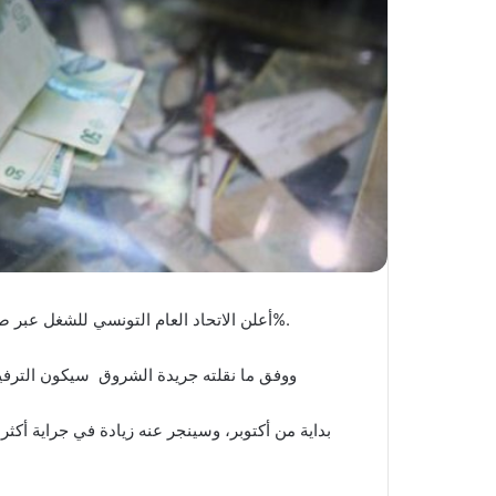
أعلن الاتحاد العام التونسي للشغل عبر صفحته بـ”فايسبوك”، زيادة في الأجر الأدنى المضمون بنسبة 6,5%.
ووفق ما نقلته جريدة الشروق سيكون الترفي