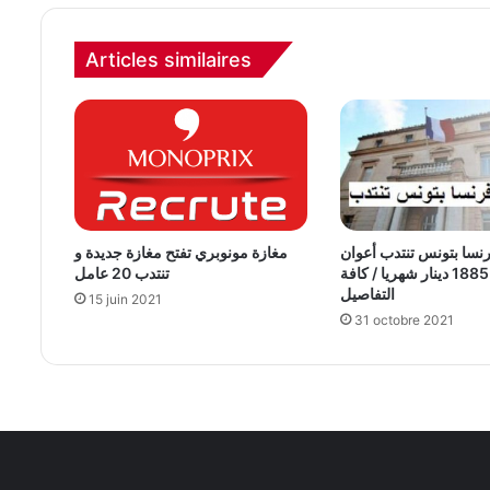
Articles similaires
نسا بتونس تنتدب أعوان
مغازة مونوبري تفتح مغازة جديدة و
برواتب تصل 1885 دينار شهريا / كافة
تنتدب 20 عامل
التفاصيل
15 juin 2021
31 octobre 2021