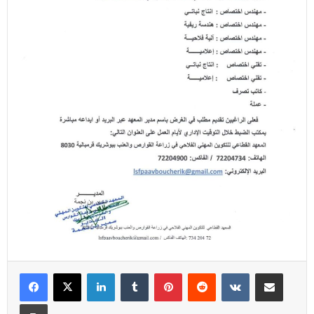
Linkedin
Tumblr
Pinterest
Reddit
VKontakte
Partager par email
Imprimer