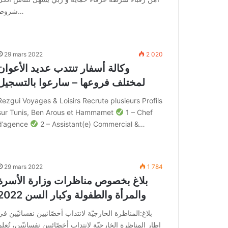
شروط…
29 mars 2022
2 020
وكالة أسفار تنتدب عديد الأعوان
لمختلف فروعها – سارعوا بالتسجيل
Rezgui Voyages & Loisirs Recrute plusieurs Profils
sur Tunis, Ben Arous et Hammamet
1 – Chef
d’agence
2 – Assistant(e) Commercial &…
29 mars 2022
1 784
بلاغ بخصوص مناظرات وزارة الأسرة
والمرأة والطفولة وكبار السن 2022
بلاغ:المناظرة الخارجيّة لانتداب أخصّائيين نفسانيّين في
إطار المناظرة الخارجيّة لانتداب أخصّائيين نفسانيّين، تُعلم