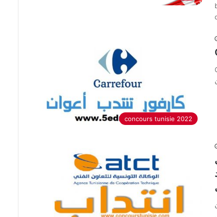
ب
concours tunisie 2022
E