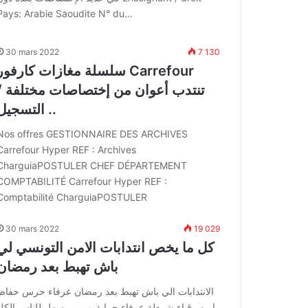
Pays: Arabie Saoudite N° du…
30 mars 2022
7 130
سلسلة مغازات كارفور Carrefour
تنتدب أعوان من إختصاصات مختلفة /
التسجيل ..
Nos offres GESTIONNAIRE DES ARCHIVES
Carrefour Hyper REF : Archives
CharguiaPOSTULER CHEF DÉPARTEMENT
COMPTABILITÉ Carrefour Hyper REF :
Comptabilité CharguiaPOSTULER
30 mars 2022
19 029
كل ما يخص انتدابات الامن التونسي لي
باش تهبط بعد رمضان
الانتدابات الي باش تهبط بعد رمضان عرفاء حرس حفاظ
امن رقباء شرطة عرفاء حماية و ربي يسهل للناس الكل