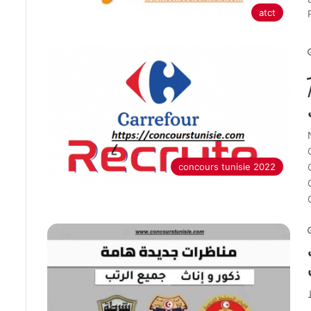
atct
concours tunisie 2022