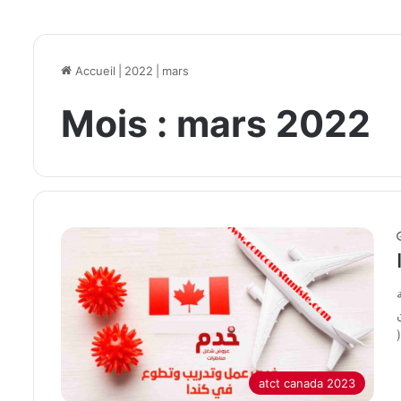
Accueil
|
2022
|
mars
Mois :
mars 2022
atct canada 2023