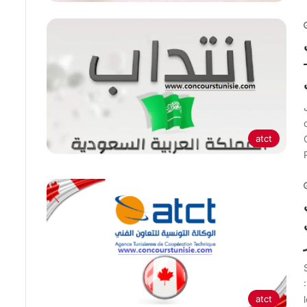
atct
atct