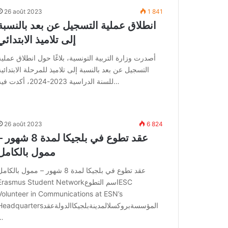
26 août 2023
1 841
انطلاق عملية التسجيل عن بعد بالنسبة
إلى تلاميذ الابتدائي
أصدرت وزارة التربية التونسية، بلاغًا حول انطلاق عملية
التسجيل عن بعد بالنسبة إلى تلاميذ للمرحلة الابتدائية
للسنة الدراسية 2023-2024، أكدت فيه…
26 août 2023
6 824
عقد تطوع في بلجيكا لمدة 8 شهور
ممول بالكامل
عقد تطوع في بلجيكا لمدة 8 شهور – ممول بالكام
Erasmus Student Networkاسم التطوعSC
Volunteer in Communications at ESN’s
Headquartersالمؤسسةبروكسلالمدينةبلجيكاالدولةع
…