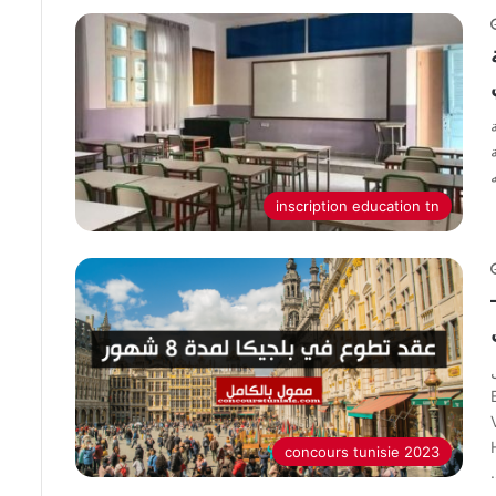
inscription education tn
 –
ل
E
قد
concours tunisie 2023