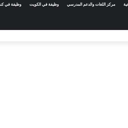
ية
مركز اللغات والدعم المدرسي
وظيفة في الكويت
وظيفة في كند
المعهد الوطني للتراث: مناظرة خارجية لانتداب 50 عامل صنف 1 – آخر أجل 21 أوت 