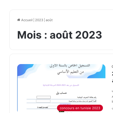
Accueil
|
2023
|
août
Mois :
août 2023
202
س
ن
concours en tunisie 2023