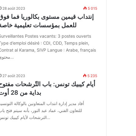
28 août 2023
5 015
إنتداب قيمين مستوى بكالوريا فما فوق
للعمل بمؤسسات تعليمية خاصة
Surveillantes Postes vacants: 3 postes ouverts
Type d’emploi désiré : CDI, CDD, Temps plein,
Contrat al Karama, SIVP Langue : Arabe, français
محتوى…
27 août 2023
5 235
أيام كيبيك تونس: باب التّرشحات مفتوح
بداية من 28 أوت
أفاد مدير إدارة انتداب المتعاونين بالوكالة التونسية
للتعاون الفني، عماد عبد النور، بأنه سيتم فتح باب
الترشحات لأيام كيبيك تونس…