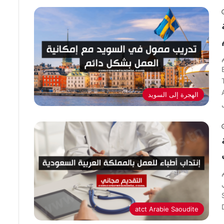
I
دريب ممول في
الهجرة إلى السويد
médec
atct Arabie Saoudite