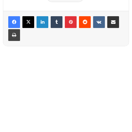
Linkedin
Tumblr
Pinterest
Reddit
VKontakte
Partager par email
Imprimer