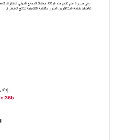
إ✍️ستمارة الترشح:
ecj36b
ال