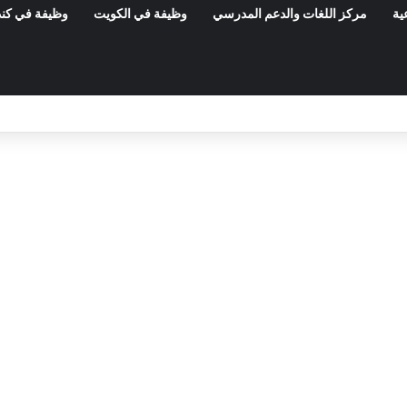
ية
مركز اللغات والدعم المدرسي
وظيفة في الكويت
وظيفة في كند
المعهد الوطني للتراث: مناظرة خارجية لانتداب 50 عامل صنف 1 – آخر أجل 21 أوت 