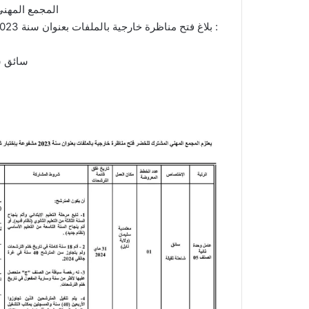
‼‼‼‼المجمع الم
بلاغ فتح مناظرة خارجية بالملفات بعنوان سنة 2023 مشفوعة بإختبار شفاهي وإختبار تطبيقي لإنتداب :
سائق ش