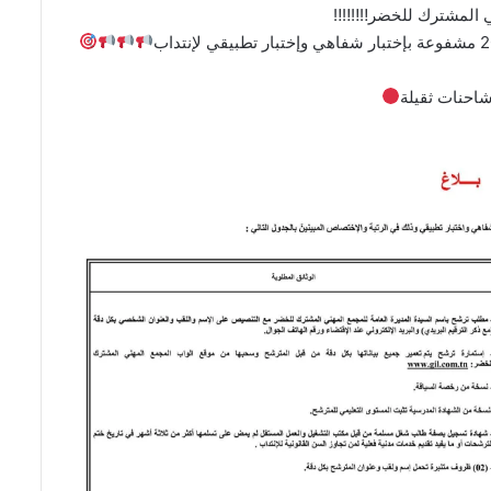
هني المشترك للخضر
احنات ثقيلة