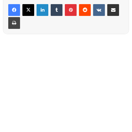
Linkedin
Tumblr
Pinterest
Reddit
VKontakte
Partager par email
Imprimer