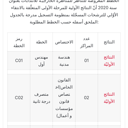
الخطط المعروضة للتناظر للمناظرة الخارجيـة للانتدابات بعنوان
سنة 2020 أنّ النتائج الأولية للمرحلة الأولى المتعلّقة بالانتقاء
الأوّلي للترشحات المسجّلة بمنظومة التسجيل مدرجة بالجدول
الملحق أسفله حسب الخطط المطلوبة:
عدد
رمز
النتائج
الاختصاص
الخطة
المراكز
الخطة
النتائج
هندسة
مهندس
C01
01
الأوليّة
مدنية
أول
القانون
الخاص(اخ
النتائج
تصاص
متصرف
C02
02
الأوليّة
قانون
درجة ثانية
مؤسسات
و أعمال)