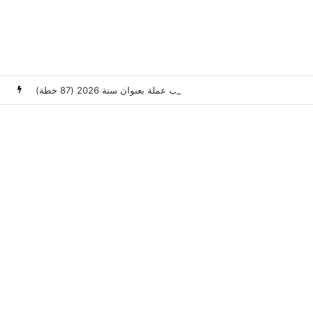
وزارة العدل: إعلان عن امتحانات مهنية لانتداب عملة بعنوان سنة 2026 (87 خطة)