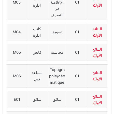
01
الإعلامية
M03
الأوليّة
ادارة
في
التصرف
النتائج
كاتب
01
تسويق
M04
الأوليّة
ادارة
النتائج
01
محاسبة
قابض
M05
الأوليّة
Topogra
النتائج
مساعد
M06
phie/géo
01
الأوليّة
فني
matique
النتائج
01
سائق
سائق
E01
الأوليّة