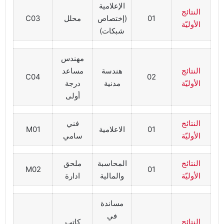
الإعلامية
النتائج
01
(إختصاص
محلل
C03
الأوليّة
شبكات)
مهندس
النتائج
هندسة
مساعد
C04
02
الأوليّة
مدنية
درجة
أولى
النتائج
فني
01
الاعلامية
M01
الأوليّة
سامي
النتائج
المحاسبة
ملحق
M02
01
الأوليّة
والمالية
ادارة
مساندة
في
النتائج
كاتب