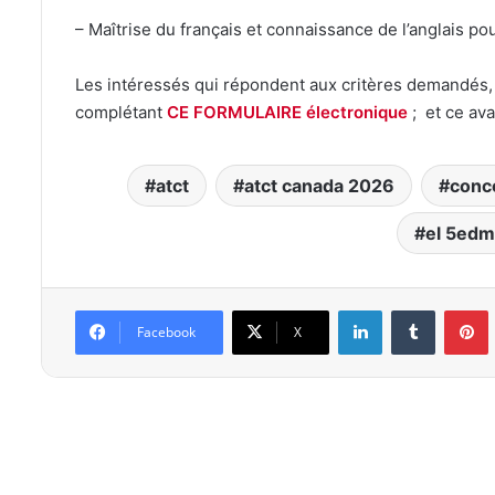
– Maîtrise du français et connaissance de l’anglais po
Les intéressés qui répondent aux critères demandés, s
complétant
CE FORMULAIRE électronique
; et ce ava
atct
atct canada 2026
conc
el 5edm
Linkedin
Tumblr
P
Facebook
X