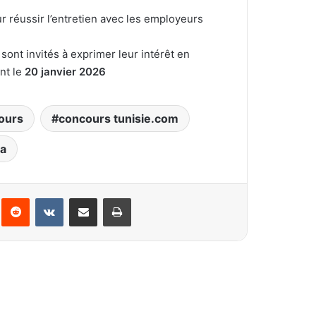
ur réussir l’entretien avec les employeurs
ont invités à exprimer leur intérêt en
nt le
20 janvier 2026
ours
concours tunisie.com
a
interest
Reddit
VKontakte
Partager par email
Imprimer