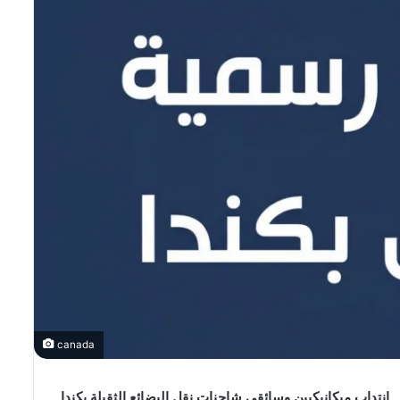
canada
انتداب ميكانيكيين وسائقي شاحنات نقل البضائع الثقيلة بكندا