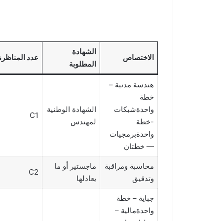
الشهادة
الاختصاص
عدد المناظرة
المطلوبة
هندسة مدنية –
خطة
واحدةشبكات
الشهادة الوطنية
C1
-خطة
لمهندس
واحدةبرمجيات
— خطتان
محاسبة ومراقبة
ماجستير أو ما
C2
وتدقيق
يعادلها
جباية – خطة
واحدةمالية –