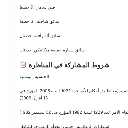
فني سامي: 9 خطط
سائق شاحنة : 3 خطط
سائق آلة رافعة: خطتان
سائق سيارة خفيفة ميكانيكي: خطتان
شروط المشاركة في المناظرة
الجنسية : تونسية
السن الأقصى: 40 سنة بالنسبة للإطارات وأعوان التسيير(مع تطبيق أحكام الأمر عدد 1031 لسنة 2006 المؤرخ في
13 أفريل 2006)
الشهادات المطلوبة : حسب الخطّة المفتوحة للتّناظر