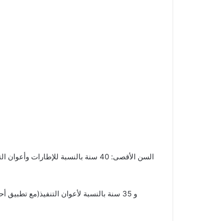
و 35 سنة بالنسبة لأعوان التنفيذ(مع تطبيق أحكام الأمر عدد 1229 لسنة 1982 المؤرخ في 02 سبتمبر 1982)