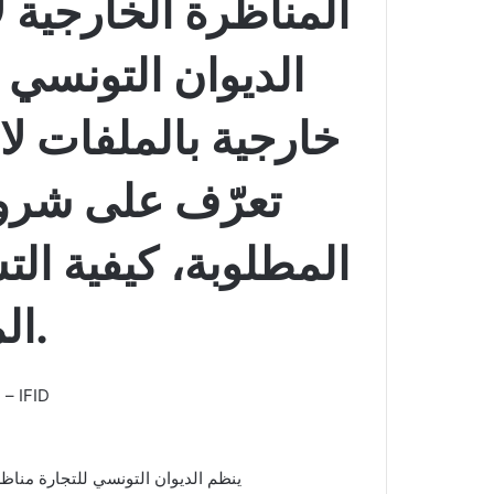
المناظرة الخارجية 
الديوان التونسي 
تعرّف على شروط
المطلوبة، كيفية ال
الملفات.
مناظرة منظمة بالتعاون مع معهد تمويل التنمية للمغرب العربي – IFID
ينظم الديوان التونسي للتجارة مناظرة خارجية لانتداب 54 إطار