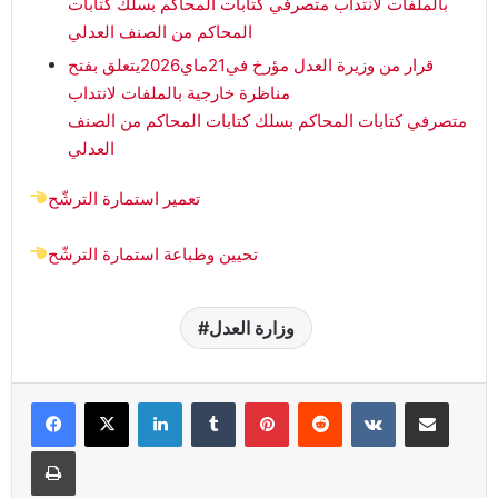
بالملفات ﻻنتداب متصرفي كتابات المحاكم بسلك كتابات
المحاكم من الصنف العدلي
قرار من وزيرة العدل مؤرخ في21ماي2026يتعلق بفتح
مناظرة خارجية بالملفات ﻻنتداب
متصرفي كتابات المحاكم بسلك كتابات المحاكم من الصنف
العدلي
تعمير استمارة الترشّح
تحيين وطباعة استمارة الترشّح
وزارة العدل
Linkedin
Tumblr
Pinterest
Reddit
VKontakte
Partager par email
Imprimer