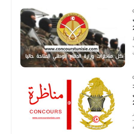
ف
ماي
 –