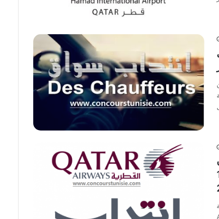
ط
 أجل 13
اد