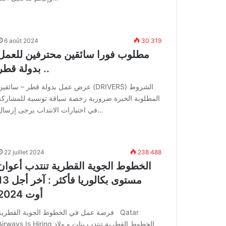
6 août 2024
30 319
مطلوب فورا سائقين محترفين للعمل
بدولة قطر ..
عرض عمل بدولة قطر – سائقين (DRIVERS) الشرو
المطلوبة الخبرة ضرورية رخصة سياقة تونسية للمشاركة
في اختبارات الانتداب يرجى إرسال…
22 juillet 2024
238 488
الخطوط الجوية القطرية تنتدب أعوان
مستوى بكالوريا فأكثر : آخر
أوت 2024
فرصة عمل في الخطوط الجوية القطرية Qatar
Airways Is Hiring الخطوط القطرية تنتدب بنات و ول