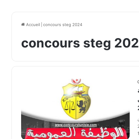
Accueil
|
concours steg 2024
concours steg 20
ة : فتح