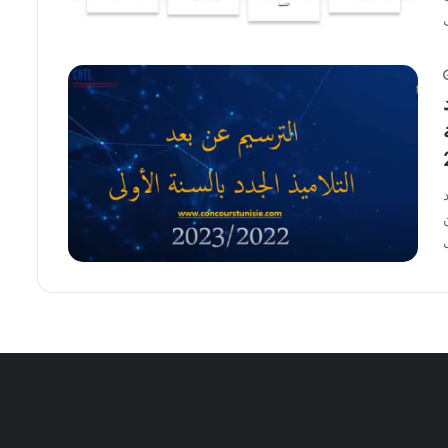
واليد
ن