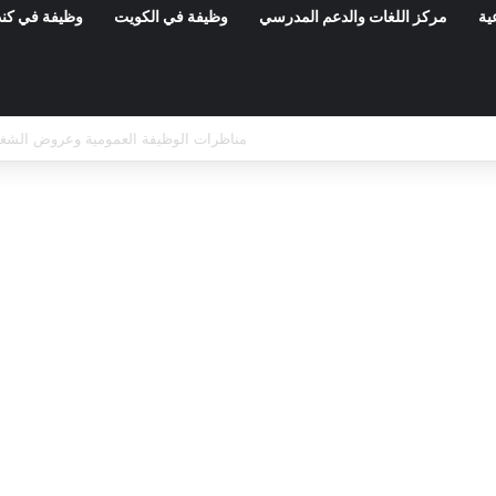
ية
مركز اللغات والدعم المدرسي
وظيفة في الكويت
وظيفة في كند
المعهد الوطني للتراث: مناظرة خارجية لانتداب 50 عامل صنف 1 – آخر أجل 21 أوت 