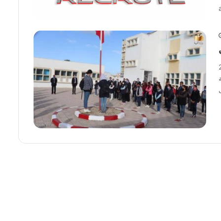
في 2022
لة