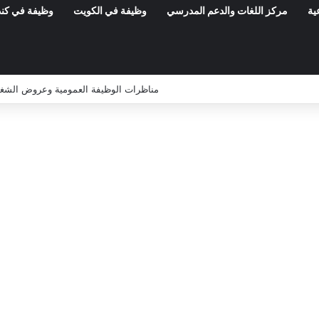
ية
مركز اللغات والدعم المدرسي
وظيفة في الكويت
وظيفة في كند
المعهد الوطني للتراث: مناظرة خارجية لانتداب 50 عامل صنف 1 – آخر أجل 21 أوت 