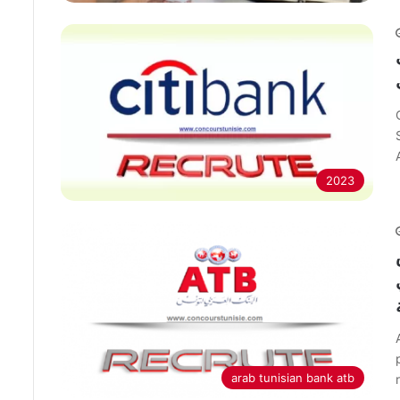
شح
2023
ة
s
arab tunisian bank atb