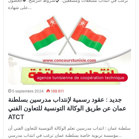
ترغب في انتداب مسعفات ومسعفين.
شروط الترشح: ⏺الحصول
على شهادة…
agence tunisienne de coopération technique
5 septembre 2024
169 611
جديد : عقود رسمية لإنتداب مدرسين بسلطنة
عمان عن طريق الوكالة التونسية للتعاون الفني
ATCT
سلطنة عمان : انتداب مدرسين تعلم الوكالة التونسية للتعاون الفني أن
مؤسسة تربوية خاصة بسلطنة عمان ترغب في انتداب مدرسي…