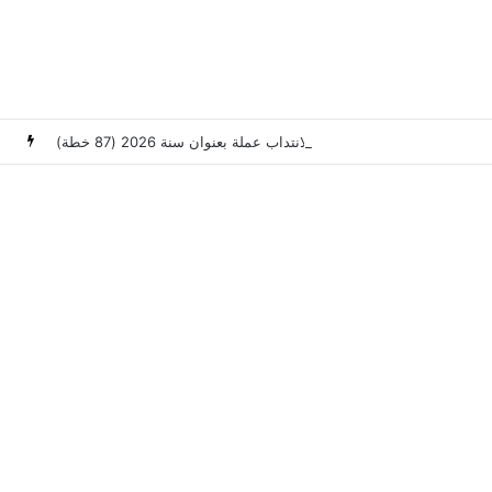
وزارة العدل: إعلان عن امتحانات مهنية لانتداب عملة بعنوان سنة 2026 (87 خطة)