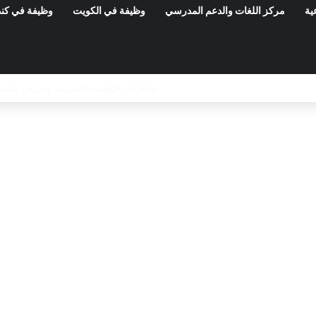
ية
مركز اللغات والدعم المدرسي
وظيفة في الكويت
وظيفة في كند
المعهد الوطني للتراث: مناظرة خارجية لانتداب 50 عامل صنف 1 – آخر أجل 21 أوت 