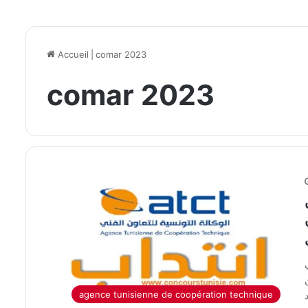
Accueil
|
comar 2023
comar 2023
ض
agence tunisienne de coopération technique