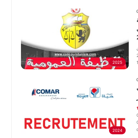
ة : فتح
2025
2024