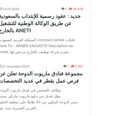
5 avril 2024
1
74 479
جديد : عقود رسمية للإنتداب بالسعودية
عن طريق الوكالة الوطنية للتشغيل
بالخارج ANETI
المملكة العربية السعودية concours tunisie قابلا
Date Fin : ARABIE SAOUDITE Description de
poste :تعتزم شركة توظيف بالخارج مرخص لها…
27 novembre 2023
1
5 767
مجموعة فنادق ماريوت الدوحة تعلن عن
فرص عمل بقطر في عديد التخصصات
وظائف للجنسين في فندق ماريوت الدوحة
يطل فندق جي دبليو ماريوت ماركيز سيتي
سنتر الدوحة المكون من 50 طابقًا على منطقة الخلي
الغربي العصرية حيث يقع…