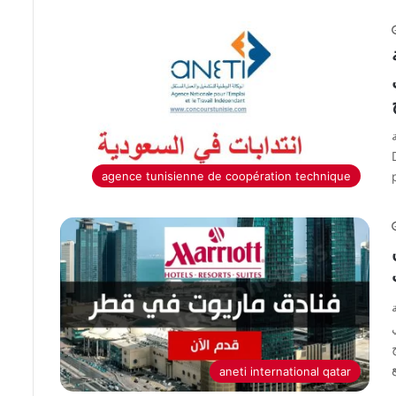
ت
agence tunisienne de coopération technique
ج
aneti international qatar