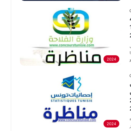
تداب 40
جيل 18
c
 وزير
2024
أجل 27
ر
2024