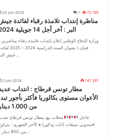
24 juin 2024
1
72 765
مناظرة إنتداب تلامذة رقباء لفائدة جيش
البر : آخر أجل 14 جويلية 2024
وزارة الدفاع الوطني إعلان إنتداب تلامذة رقباء مباشرين (
فتيان ) بعنوان السنة الدراسية 2024 – 2025 
جيش البر…
2 juin 2024
141 297
مطار تونس قرطاج : انتداب عديد
الأعوان مستوى بكالوريا فأكثر بأجور تبدأ
من 1.000 دينار
عاجل
محلات بيع بمطار تونس قرطاج تنتدب
:
♦️
مندوبي مبيعات (اناث وذكور)
♠️
الأجر الشهري : يتراوح
بين 800 دينار و…