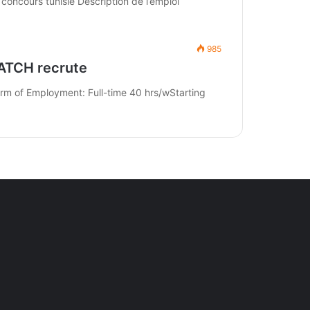
ncours tunisie Description de l’emploi
985
منظمة أنا يقظ تفتح باب الترشح للإنتداب –
 Form of Employment: Full-time 40 hrs/wStarting