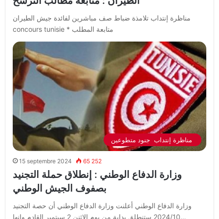
الطيران : متابعة مطالب الترشح
مناظرة إنتداب تلامذة ضباط صف مباشرين لفائدة جيش الطيران
concours tunisie * متابعة المطلب
مناظرة إنتداب جنود متطوعين
15 septembre 2024
65 252
وزارة الدفاع الوطني : إنطلاق حملة التجنيد
بصفوف الجيش الوطني
وزارة الدفاع الوطني أعلنت وزارة الدفاع الوطني أن حصة التجنيد
2024/10 ستنطلق بداية من يوم الاثنن 2 سبتمبر القادم وانها…