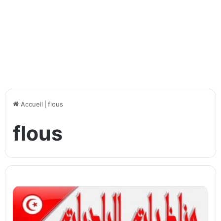
Accueil
|
flous
flous