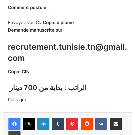
Comment postuler :
Envoyez vos Cv
Copie diplôme
Demande manuscrite
sur
recrutement.tunisie.tn@gmail.
com
Copie CIN
الراتب : بداية من 700 دينار
Partager
Linkedin
Tumblr
Pinterest
Reddit
VKontakte
Partager par email
Imprimer