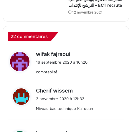
الترشح للإنتداب – ECT recrute
12 novembre 2021
22 commentaires
d
wifak fajraoui
i
16 septembre 2020 à 16h20
t
comptabilté
:
d
Cherif wissem
i
2 novembre 2020 à 12h33
t
Niveau bac technique Kairouan
:
d