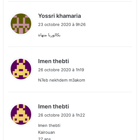
d
Yossri khamaria
i
23 octobre 2020 à 9h26
t
بكالوريا منهاة
:
d
Imen thebti
i
26 octobre 2020 à 1h19
t
N7eb nekhdem m3akom
:
d
Imen thebti
i
26 octobre 2020 à 1h22
t
Imen thebti
Kairouan
:
27 ans