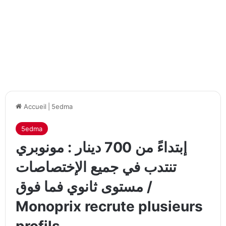
Accueil
|
5edma
5edma
إبتداءً من 700 دينار : مونوبري
تنتدب في جميع الإختصاصات
مستوى ثانوي فما فوق /
Monoprix recrute plusieurs