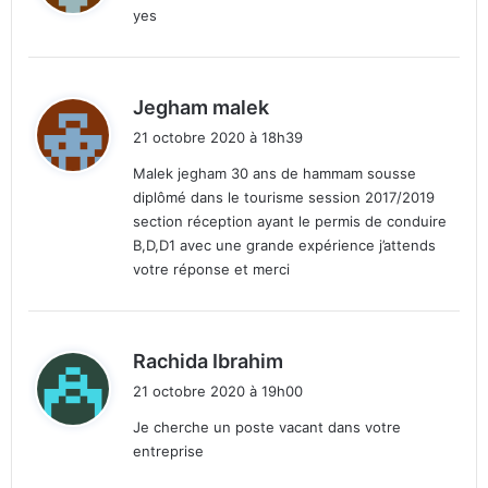
yes
:
d
Jegham malek
i
21 octobre 2020 à 18h39
t
Malek jegham 30 ans de hammam sousse
diplômé dans le tourisme session 2017/2019
:
section réception ayant le permis de conduire
B,D,D1 avec une grande expérience j’attends
votre réponse et merci
d
Rachida Ibrahim
i
21 octobre 2020 à 19h00
t
Je cherche un poste vacant dans votre
entreprise
: