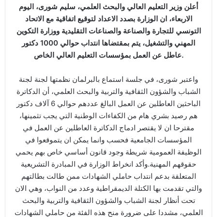
أعلن وزير التعليم العالي والبحث العلمي، سليم شورى، اليوم
الاربعاء، ان الوزارة بصدد الاعداد لتوقيع اتفاقية مع الاتحاد
التونسي للتجارة والصناعة والصناعات التقليدية ووزارة التكوين
المهني والتشغيل، يتم بمقتضاها انتداب حوالي 1000 دكتور
عاطل عن العمل بمؤسسات التعليم العالي الخاص.
واعتبر شورى، في جلسة استماع بالبرلمان نظمتها لجنة لجنة
الشباب والشؤون الثقافية والتربية والبحث العلمي، أن الدكاترة
الباحثين العاطلين عن العمل البالغ عددهم حوالي 6 آلاف دكتور
هم رصيد بشري هام من الكفاءات الوطنية التي يجب تثمينها،
مقترحا ان لا يقتصر ادماج الدكاترة العاطلين عن العمل في
المؤسسات الجامعية فحسب وانما يمكن ان يتموقعوا في
الوظيفة العمومية شريطة وجود قانون أساسي خاص بهم يحمي
حقوقهم المهنية.وأكد انخراط الوزارة في المبادرة التشريعية
المتعلقة بدعم انتداب حاملي الشهادات ممن طالت بطالتهم
والتي تقدمت بها الكتلة الديمقراطية وعدد من النواب، وهي الان
تحت أنظار لجنة الشباب والشؤون الثقافية والتربية والبحث
العلمي، مشددا على ضرورة منح هذه الفئة من حاملي الشهادات