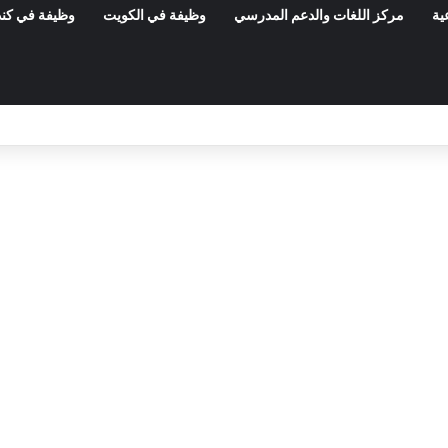
ية
مركز اللغات والدعم المدرسي
وظيفة في الكويت
وظيفة في كند
المعهد الوطني للتراث: مناظرة خارجية لانتداب 50 عامل صنف 1 – آخر أجل 21 أوت 