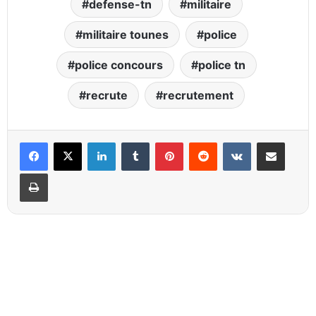
defense-tn
militaire
militaire tounes
police
police concours
police tn
recrute
recrutement
Linkedin
Tumblr
Pinterest
Reddit
VKontakte
Partager par email
Imprimer