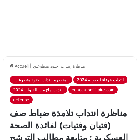
مناظرة إنتداب جنود متطوعين
|
Accueil
2024 انتداب عرفاء للديوانة
مناظرة إنتداب جنود متطوعين
concoursmilitaire.com
2024 انتداب ملازمين للديوانة
defense
مناظرة انتداب تلامذة ضباط صف
(فتيان وفتيات) لفائدة الصحة
العسكرية : متابعة مطالب الترشح