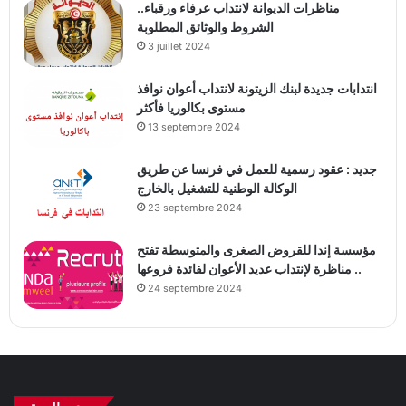
مناظرات الديوانة لانتداب عرفاء ورقباء..
الشروط والوثائق المطلوبة
3 juillet 2024
انتدابات جديدة لبنك الزيتونة لانتداب أعوان نوافذ
مستوى بكالوريا فأكثر
13 septembre 2024
جديد : عقود رسمية للعمل في فرنسا عن طريق
الوكالة الوطنية للتشغيل بالخارج
23 septembre 2024
مؤسسة إندا للقروض الصغرى والمتوسطة تفتح
مناظرة لإنتداب عديد الأعوان لفائدة فروعها ..
24 septembre 2024