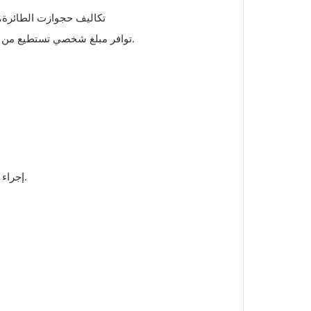
تكاليف حجوازت الطائرة، 
توافر مبلغ شخصي تستطيع من خلاله مواجهة الظروف الاقتصادية داخل الدولة في البداية.
إجراء معادلة لشهادتك العلمية داخل إحدى الجامعات الاسترالية.