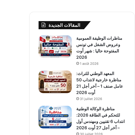
المقالات الجديدة
مناظرات الوظيفة العمومية
وعروض الشغل في تونس
المفتوحة حاليا : شهر أوت
2026
1 août 2026
المعهد الوطني للتراث:
مناظرة خارجية لانتداب 50
عامل صنف 1 – آخر أجل 21
أوت 2026
31 juillet 2026
مناظرة الوكالة الوطنية
للتحكم في الطاقة 2026:
انتداب 6 تقنيين ومهندس أول
– آخر أجل 27 أوت 2026
30 juillet 2026