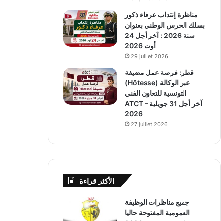
مناظرة إنتداب عرفاء ذكور
بسلك الحرس الوطني بعنوان
سنة 2026 : آخر أجل 24
أوت 2026
29 juillet 2026
قطر: فرصة عمل مضيفة
(Hôtesse) عبر الوكالة
التونسية للتعاون الفني
ATCT – آخر أجل 31 جويلية
2026
27 juillet 2026
الأكثر قراءة
جميع مناظرات الوظيفة
العمومية المفتوحة حاليا