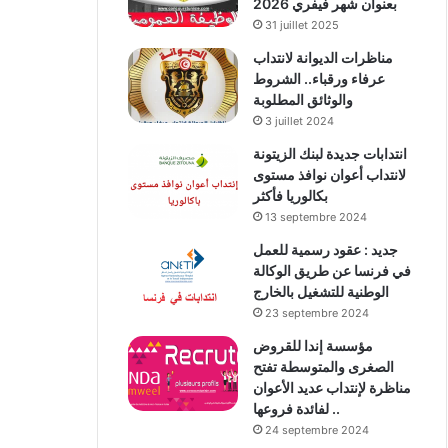
بعنوان شهر فيفري 2026
31 juillet 2025
مناظرات الديوانة لانتداب
عرفاء ورقباء.. الشروط
والوثائق المطلوبة
3 juillet 2024
انتدابات جديدة لبنك الزيتونة
لانتداب أعوان نوافذ مستوى
بكالوريا فأكثر
13 septembre 2024
جديد : عقود رسمية للعمل
في فرنسا عن طريق الوكالة
الوطنية للتشغيل بالخارج
23 septembre 2024
مؤسسة إندا للقروض
الصغرى والمتوسطة تفتح
مناظرة لإنتداب عديد الأعوان
لفائدة فروعها ..
24 septembre 2024