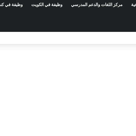
ية
مركز اللغات والدعم المدرسي
وظيفة في الكويت
وظيفة في كند
المعهد الوطني للتراث: مناظرة خارجية لانتداب 50 عامل صنف 1 – آخر أجل 21 أوت 