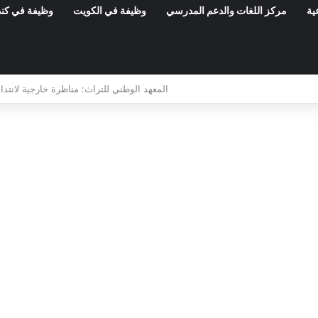
ية
مركز اللغات والدعم المدرسي
وظيفة في الكويت
وظيفة في كند
مناظرة الوكالة الوطنية للتحكم في الطاقة 2026: انتداب 6 تقنيين ومهندس أول – آخر أجل 27 أوت 2026