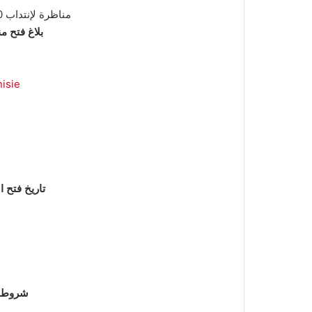
بلاغ فتح منا
isie
تاريخ فتح ال
شروط ال