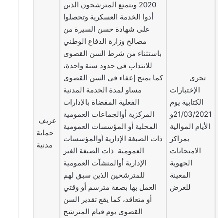
2020 ويتمتع المترشحون الذين
أدوا الخدمة العسكرية وتحصلوا
على شهادة حسن السيرة من
مصالح وزارة الدفاع الوطني
باستثناء من شرط السن القصوى
للانتداب في حدود سنة واحدة،
تجرى
كما يمنح إعفاء في السن القصوى
الإختبارات
مساو لمدة الخدمة المدنية
الكتابية يوم
الفعلية المقضاة بالإدارات
21/03/2021و
المركزية أوالجماعات العمومية
عريف
الأيام الموالية
المحلية أو المؤسسات العمومية
حماية
بمراكز
ذات الصبغة الإدارية أوالمؤسسات
مدنية
الامتحانات
العمومية ذات الصبغة الغير
الجهوية
الإدارية أوالمنشآت العمومية
المعينة
للمترشحين الذين سبق لهم
للغرض
العمل بها بصفة مترسم أو وقتي
أو متعاقد، كما يقع تقدير السن
القصوى يوم قيام المترشح