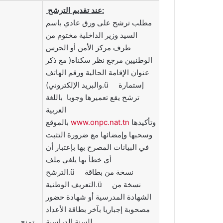
عند تقديم الترشح:
مطلب ترشح على ورق عادي باسم
السيد وزير الداخلية مختوم من
طرف مركز الأمن أو الحرس
الوطنيين مرجع نظر سكناه( مع ذكر
عنوان الإقامة الحالية ورقم الهاتف
والبريد الإلكتروني).ü إستمارة
ترشح يقع تعميرها وجوبا باللغة
العربية
وتأكيدها
www.onpc.nat.tn
بالموقع
وسحبها وإمضائها مع ضرورة التثبت
في البيانات المصرح بها بإعتبار أن
أي خطأ بها يلغي ملف
الترشح.ü نسخة من بطاقة
التعريف الوطنية.ü نسخة من
الشهادة المدرسية أو شهادة حضور
مصحوبة إجباريا بآخر بطاقة الأعداد
للسنة الدراسية
تمنح