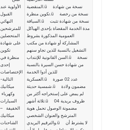
المنقضية.ü نسخة من شهادة
الأولوية عند
تكوين منظرة.ü نسخة من رخصة
القبول
السياقة.ü نسخة من شهادة تثبت
النهائي
مدة الخدمة المقضاة بإحدى الهياكل
للمترشحين
العمومية المذكورة بشروط
المتحصلين
المشاركة أو شهادة من مكتب
على شهادة
التشغيل بالنسبة للذين تجاو سنهم
تكوين
السن القانونية للإنتداب.ü نسخة
منظرة في
من شهادة حسن السيرة بالنسبة
إحدى
للذين أدوا الخدمة
الإختصاصات
العسكرية.ü عدد 02 صورة
التالية-
شمسية حديثة.ü مضمون ولادة
ميكانيك
لم يمض على إستخراجه أكثر من
وكهرباء
ثلاثة أشهر.ü 04 ظروف بريدية
السيارات
مضمونة الوصول تحمل هوية
الخفيفة –
المترشح والعنوان الشخصي
ميكانيك
والترقيم البريدي.ü لا يشترط أن
الشاحنات
تكون الإمضاءات معرفا بها ولا أن
الثقيلة –