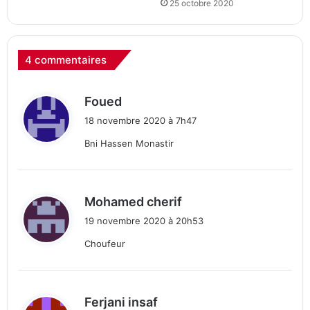
25 octobre 2020
4 commentaires
d
Foued
i
18 novembre 2020 à 7h47
t
Bni Hassen Monastir
:
d
Mohamed cherif
i
19 novembre 2020 à 20h53
t
Choufeur
:
d
Ferjani insaf