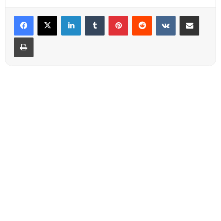
Linkedin
Tumblr
Pinterest
Reddit
VKontakte
Partager par email
Imprimer