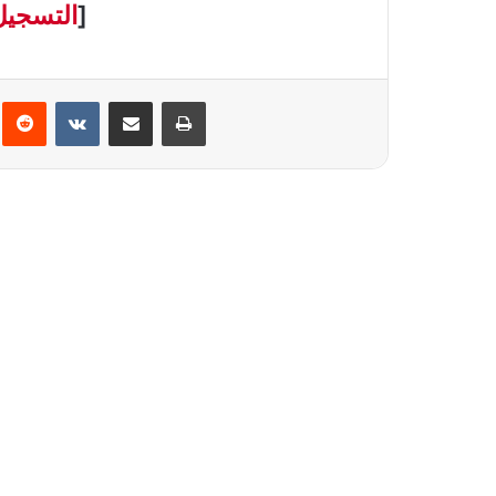
]
التسجيل
interest
Reddit
VKontakte
Partager par email
Imprimer