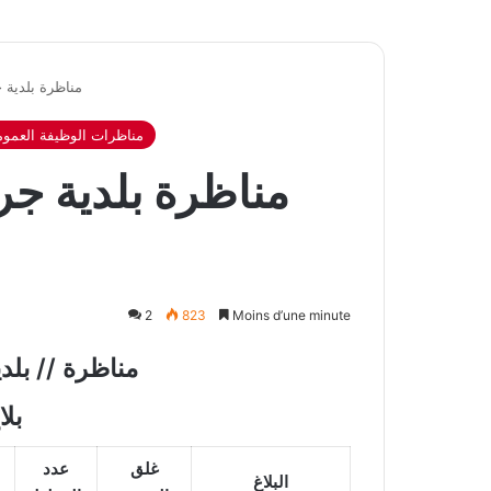
مناظرة بلدية 
مناظرات الوظيفة العموم
مناظرة بلدية جر
2
823
Moins d’une minute
مناظرة // بلد
بلا
غلق
عدد
البلاغ