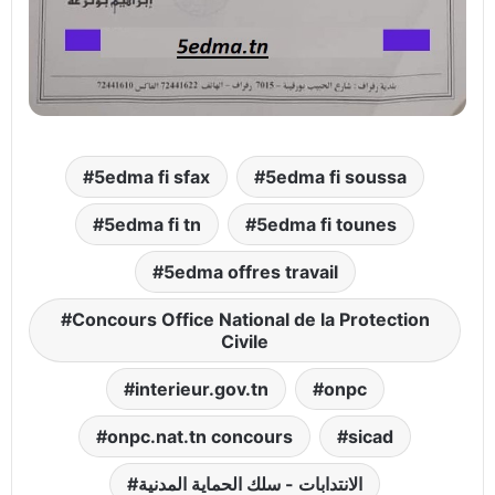
5edma fi sfax
5edma fi soussa
5edma fi tn
5edma fi tounes
5edma offres travail
Concours Office National de la Protection
Civile
interieur.gov.tn
onpc
onpc.nat.tn concours
sicad
الانتدابات - سلك الحماية المدنية