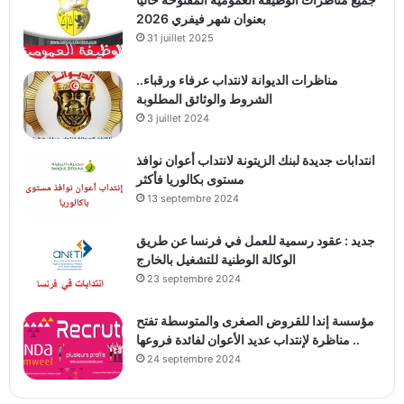
بعنوان شهر فيفري 2026
31 juillet 2025
مناظرات الديوانة لانتداب عرفاء ورقباء..
الشروط والوثائق المطلوبة
3 juillet 2024
انتدابات جديدة لبنك الزيتونة لانتداب أعوان نوافذ
مستوى بكالوريا فأكثر
13 septembre 2024
جديد : عقود رسمية للعمل في فرنسا عن طريق
الوكالة الوطنية للتشغيل بالخارج
23 septembre 2024
مؤسسة إندا للقروض الصغرى والمتوسطة تفتح
مناظرة لإنتداب عديد الأعوان لفائدة فروعها ..
24 septembre 2024