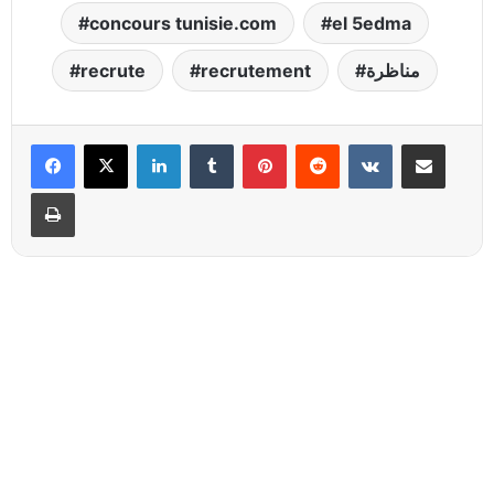
concours tunisie.com
el 5edma
recrute
recrutement
مناظرة
Linkedin
Tumblr
Pinterest
Reddit
VKontakte
Partager par email
Imprimer