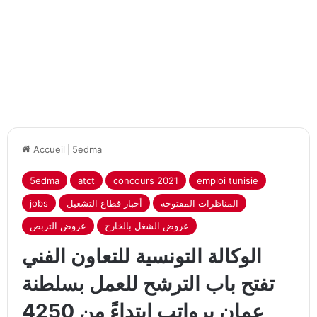
Accueil
|
5edma
5edma
atct
concours 2021
emploi tunisie
jobs
أخبار قطاع التشغيل
المناظرات المفتوحة
عروض الشغل بالخارج
عروض التربص
الوكالة التونسية للتعاون الفني
تفتح باب الترشح للعمل بسلطنة
عمان برواتب إبتداءً من 4250