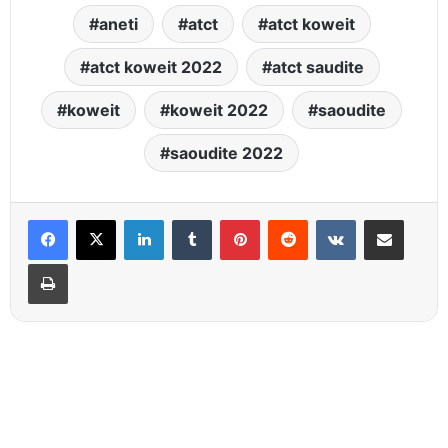
aneti
atct
atct koweit
atct koweit 2022
atct saudite
koweit
koweit 2022
saoudite
saoudite 2022
Linkedin
Tumblr
Pinterest
Reddit
VKontakte
Partager par email
Imprimer