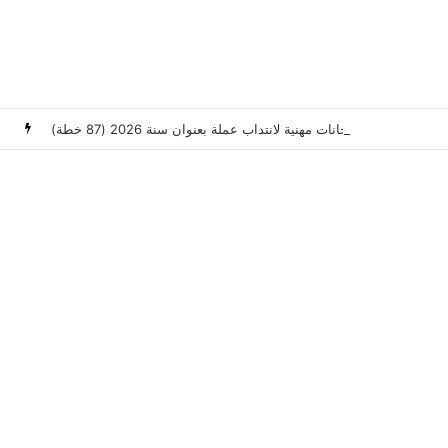
وزارة العدل: إعلان عن امتحانات مهنية لانتداب عملة بعنوان سنة 2026 (87 خطة)