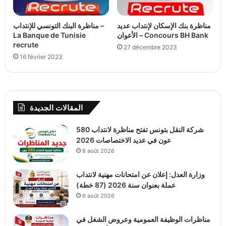
مناظرة بنك الإسكان لإنتداب عديد
مناظرة البنك التونسي للإنتداب –
La Banque de Tunisie
الأعوان – Concours BH Bank
recrute
27 décembre 2023
16 février 2023
المقالات الجديدة
شركة النقل بتونس تفتح مناظرة لانتداب 580
عون في عديد الاختصاصات 2026
8 août 2026
وزارة العدل: إعلان عن امتحانات مهنية لانتداب
عملة بعنوان سنة 2026 (87 خطة)
6 août 2026
مناظرات الوظيفة العمومية وعروض الشغل في