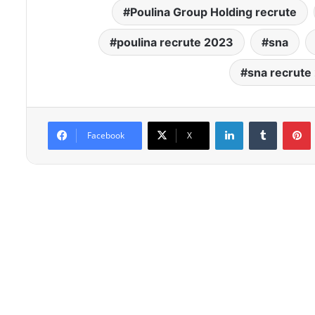
Poulina Group Holding recrute
poulina recrute 2023
sna
sna recrute
Linkedin
Tumblr
P
Facebook
X