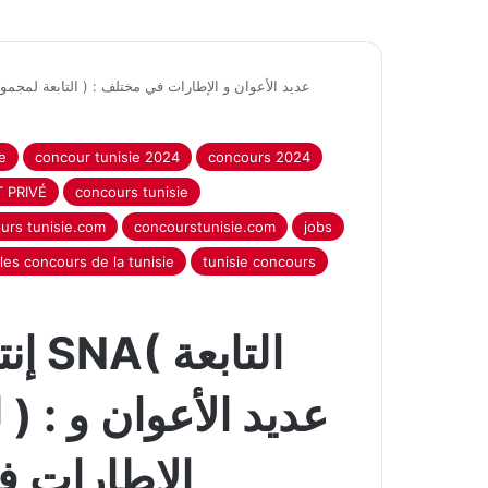
e
concour tunisie 2024
concours 2024
 PRIVÉ
concours tunisie
urs tunisie.com
concourstunisie.com
jobs
les concours de la tunisie
tunisie concours
إنت
ل
الإطارات 