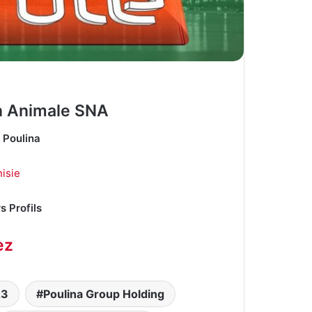
on Animale SNA
e Poulina
isie
s Profils
ez
23
Poulina Group Holding