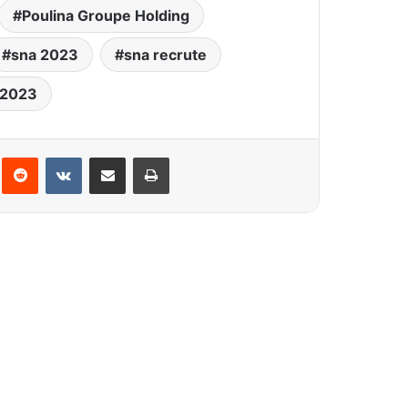
Poulina Groupe Holding
sna 2023
sna recrute
 2023
interest
Reddit
VKontakte
Partager par email
Imprimer