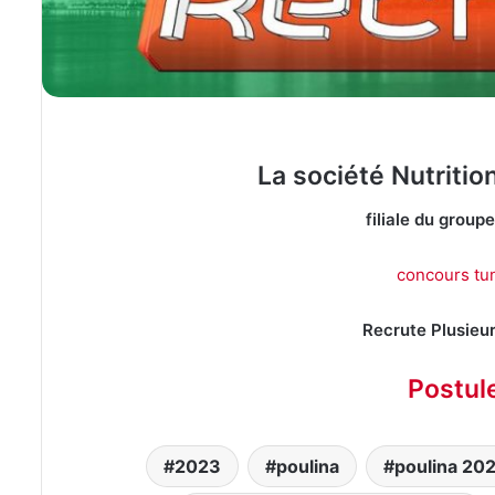
La société Nutriti
filiale du group
concours tun
Recrute Plusieur
Postul
2023
poulina
poulina 20