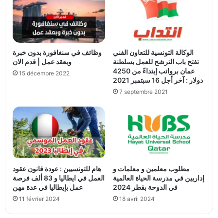
الوكالة التونسية للتعاون الفني
وظائف في سنغافورة بدون خبرة
تفتح باب الترشح للعمل بسلطنة
وبعقد عمل | قدم الان
عمان برواتب إبتداءً من 4250
15 décembre 2022
دولار : آخر أجل 16 سبتمبر 2021
7 septembre 2021
مطلوب معلمين و معلمات و
هام للتونسيين : عودة قانون عقود
إداريين في مدرسة الحياة العالمية
العمل في ايطاليا و 83 ألف فرصة
في الدوحة بقطر 2024
عمل بإيطاليا في عدة مهن
11 février 2024
18 avril 2024